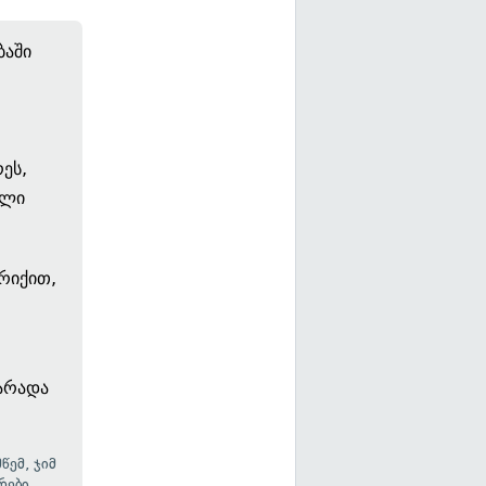
ბაში
ეს,
ული
ირიქით,
 არადა
წემ, ჯიმ
რები