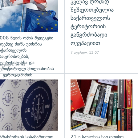
კვლავ ღრმად
შეშფოთებულია
საქართველოს
ტერიტორიის
განგრძობადი
008 წლის ომის შედეგები
ოკუპაციით
ღემდე ძირს უთხრის
აქართველოს
7 აგვისტო, 13:07
საფრთხოებას,
უვერენიტეტსა და
 აგვისტო, 13:35
ერიტორიულ მთლიანობას
 ევროკავშირის
რესპიკერის განცხადება
დახედვა
გადახედვა
ტრასბურგის სასამართლო
21-ე საუკუნის საუკეთესო