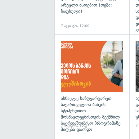
არეული ასოებით (თემა:
დ
ზაფხული)
ს
დ
უ
7 აგვისტო, 12:00
7
კ
ისწავლე საზღვარგარეთ
ა
საქართველოს ბანკის
გ
სტიპენდიით —
ს
მოსწავლეებისთვის შექმნილ
უ
საერთაშორისო პროგრამაზე
7 აგვისტო, 10:57
7
მიღება დაიწყო