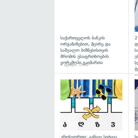
საქართველოს ბანკის
2
ორგანიზებით, მცირე და
დ
საშუალო ბიზნესისთვის
ს
შრომის უსაფრთხოების
უ
ვორკშოპი გაიმართა
ს
7 აგვისტო, 13:40
7
ტ
—
პ
გა
კროსვორდი: ააწყვე სიტყვა
ს