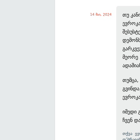
თუ კან
14 მაი, 2024
ევროკა
შესუსტ
დემონს
გარკვე
მეორე 
ადამია
თუმცა,
გვინდა
ევროკა
იმედი 
ჩვენ დ
თქვა ევ
ო'ბრაიე