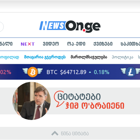
×
ნალი
NE
T
ვიდეო
ოპ-ედი
ქვიზები
საკითხ
ყოფილად
მთავარია გჯეროდეს
მართლმსაჯულება
პოლიტიკა
ჯიმ ო'ბრაიენი
წინა ციტატა