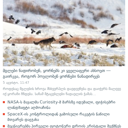
მგლები ნადირობენ, ყორნებს კი ყველაფერი ახსოვთ —
გაირკვა, როგორ პოულობენ ყორნები ნანადირევს
5 აგვისტო, 11:47
როდესაც მგლების ხროვა მსხვერპლს დაედევნება და დაიჭერს მალევე
იქ ყორანი ჩნდება. სანამ მტაცებლები ნადავლის ჭამას…
NASA-ს მავალმა Curiosity-მ მარსზე იდუმალი, ფიჭისებრი
ლანდშაფტი აღმოაჩინა
SpaceX-ის კონტროლიდან გამოსული რაკეტის ნაწილი
მთვარეს დაეჯახა
მეცნიერებმა პირველი ფოტონური დროის კრისტალი შექმნეს