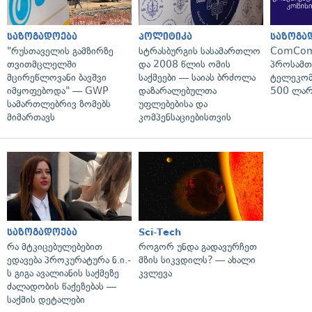
საზოგადოება
პოლიტიკა
საზოგა
"რუსთაველის გამზირზე
სტრასბურგის სასამართლო
ComCom
თვითმცლელში
და 2008 წლის ომის
პროსამ
მცირეწლოვანი ბავშვი
საქმეები — საიას ბრძოლა
ტელეკომ
იმყოფებოდა" — GWP
დაზარალებულთა
500 ლარ
სამართლებრივ ზომებს
უფლებებისა და
მიმართავს
კომპენსაციებისთვის
საზოგადოება
Sci-Tech
რა მტკიცებულებებით
როგორ უნდა გადავურჩეთ
ედავება პროკურატურა ნ.ი.-
მზის სიკვდილს? — ახალი
ს გიგა ავალიანის საქმეზე
კვლევა
ძალადობის წაქეზებას —
საქმის დეტალები