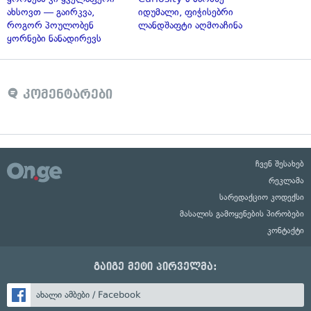
ახსოვთ — გაირკვა,
იდუმალი, ფიჭისებრი
როგორ პოულობენ
ლანდშაფტი აღმოაჩინა
ყორნები ნანადირევს
კომენტარები
ჩვენ შესახებ
რეკლამა
სარედაქციო კოდექსი
მასალის გამოყენების პირობები
კონტაქტი
გაიგე მეტი პირველმა:
ახალი ამბები / Facebook