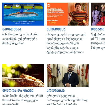
ეკონომიკა
ეკონომიკა
თეატრი
ბაზისბანკი აკვა მასტერს
ახალი ცოდნა ყოველთვის
შექსპირ
ალიანსის გენერალური
ღირებული ინვესტიციაა —
of Thro
მხარდამჭერია
საქართველოს ბანკის
King-ის 
სტიპენდიატის, ლუკა
ნახეთ ფ
ბესტავაშვილის ისტორია
ფლორა და ფაუნა
პოლიტიკა
იაპონიაში ისე ცხელა, რომ
გრიგოლ გეგელია:
ზოოპარკში ცხოველები
"ირაკლი კობახიძემ მორიგ
იხოცებიან
ჯერზე მისცა ჩვენება