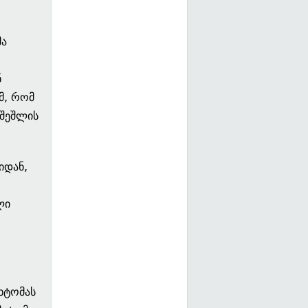
მა
ნ
მ, რომ
ლშეშლის
იდან,
ლი
ხტომას