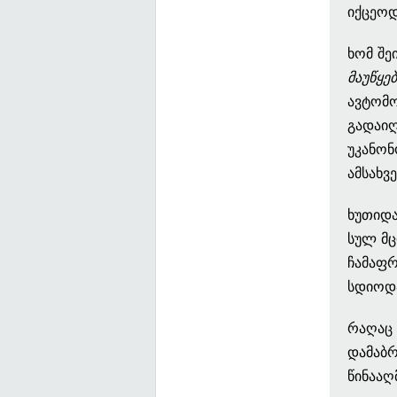
იქცეოდ
ხომ შ
მაუწყე
ავტომო
გადაიღ
უკანონ
ამსახვ
ხუთიდა
სულ მც
ჩამაფრ
სდიოდ
რაღაც 
დამაბრ
წინააღ