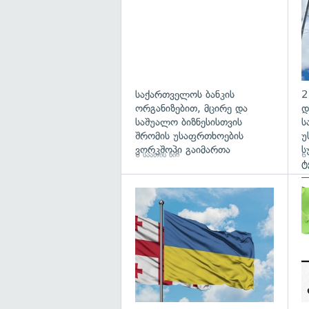
საქართველოს ბანკის
2
ორგანიზებით, მცირე და
დ
საშუალო ბიზნესისთვის
ს
შრომის უსაფრთხოების
უ
ვორკშოპი გაიმართა
ს
6 საათის წინ
6 
ტ
—
პ
გა