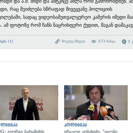
ბდი და ა.შ. მიდი და ამტკიცე ახლა რომ გახრჩობდნენ. ა
დი, რაც შეიძლება სწრაფად მივეყვანე პოლიციის
ილებაში, სადაც ვიდეოსამეთვალყურეო კამერის იმედი მა
. ამ ფოტოზე რომ ჩანს ნაცრისფერი ქუდით, მაგან დამაკავ
რება
(
1
)
მოკლე ბმული
673
ნახვა
0
გადახედვა
გადახედვა
ოლიტიკა
პოლიტიკა
G: გიორგი ბარამიძის
ირაკლი კობახიძე: "ყალბი