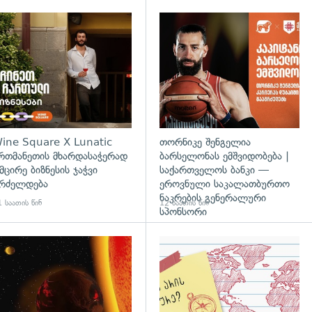
ine Square X Lunatic
თორნიკე შენგელია
რთმანეთის მხარდასაჭერად
ბარსელონას ემშვიდობება |
 მცირე ბიზნესის ჯაჭვი
საქართველოს ბანკი —
რძელდება
ეროვნული საკალათბურთო
ნაკრების გენერალური
 საათის წინ
12 საათის წინ
სპონსორი
დახედვა
გადახედვა