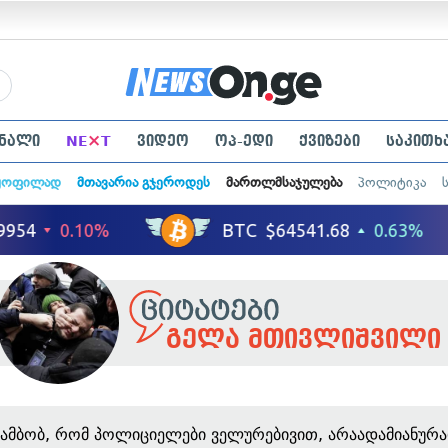
×
ნალი
NE
T
ვიდეო
ოპ-ედი
ქვიზები
საკითხ
ყოფილად
მთავარია გჯეროდეს
მართლმსაჯულება
პოლიტიკა
გელა მთივლიშვილი
ამბობ, რომ პოლიციელები ველურებივით, არაადამიანურ