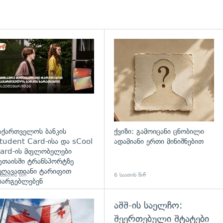
დახედვა
აქართველოს ბანკის
ქვიზი: გამოიცანი ცნობილი
tudent Card-ისა და sCool
ადამიანი ერთი მინიშნებით
ard-ის მფლობელები
უთაისში ტრანსპორტზე
ეღავათიანი ტარიფით
საათის წინ
6 საათის წინ
სარგებლებენ
აშშ-ის საელჩო:
გადახედვა
შეერთებული შტატები