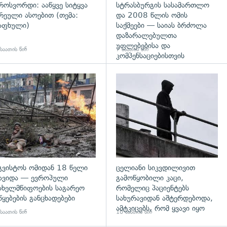
როსვორდი: ააწყვე სიტყვა
სტრასბურგის სასამართლო
რეული ასოებით (თემა:
და 2008 წლის ომის
აფხული)
საქმეები — საიას ბრძოლა
დაზარალებულთა
უფლებებისა და
საათის წინ
7 საათის წინ
კომპენსაციებისთვის
დახედვა
გადახედვა
გვისტოს ომიდან 18 წელი
ცელიანი სიკვდილივით
ავიდა — ევროპული
გამოწყობილი კაცი,
ახელმწიფოების საგარეო
რომელიც პაციენტებს
წყებების განცხადებები
სახურავიდან აშტერდებოდა,
ამტკიცებს, რომ ყვავი იყო
საათის წინ
10 საათის წინ