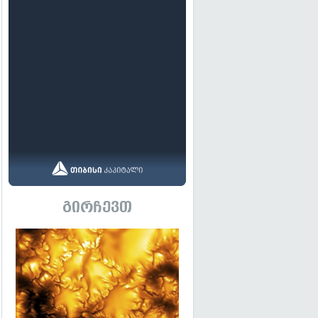
გირჩევთ
გადახედვა