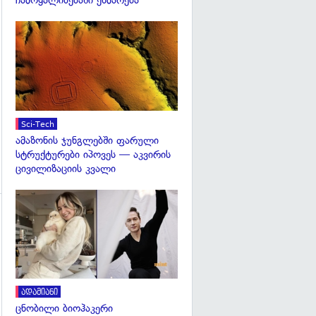
ჩამოყალიბებაში ეხმარება
გადახედვა
გადახედვა
Sci-Tech
ამაზონის ჯუნგლებში ფარული
სტრუქტურები იპოვეს — აკვირის
ცივილიზაციის კვალი
გადახედვა
გადახედვა
ადამიანი
ცნობილი ბიოჰაკერი