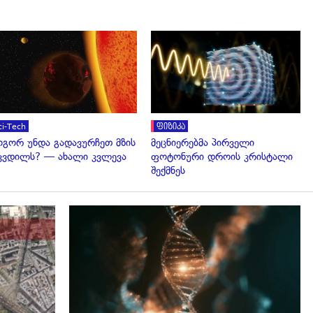
გადახედვა
გადახედვა
ci-Tech
ფიზიკა
გორ უნდა გადავურჩეთ მზის
მეცნიერებმა პირველი
კვდილს? — ახალი კვლევა
ფოტონური დროის კრისტალი
შექმნეს
გადახედვა