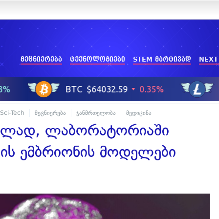
მეცნიერება
ტექნოლოგიები
STEM მარტივად
NEXT
Sci-Tech
მეცნიერება
ჯანმრთელობა
მედიცინა
ველად, ლაბორატორიაში
რის ემბრიონის მოდელები