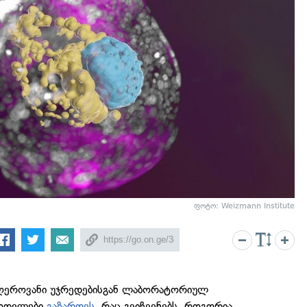
ფოტო: Weizmann Institute
ს ღეროვანი უჯრედებისგან ლაბორატორიულ
მოდელები
გაზარდეს
, რაც გვიჩვენებს, როგორია