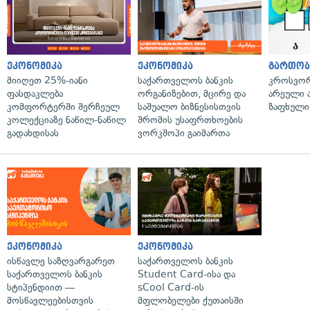
ეკონომიკა
ეკონომიკა
გართობ
მიიღეთ 25%-იანი
საქართველოს ბანკის
კროსვორდ
ფასდაკლება
ორგანიზებით, მცირე და
არეული ა
კომფორტერში შერჩეულ
საშუალო ბიზნესისთვის
ზაფხული
კოლექციაზე ნაწილ-ნაწილ
შრომის უსაფრთხოების
გადახდისას
ვორკშოპი გაიმართა
ეკონომიკა
ეკონომიკა
ისწავლე საზღვარგარეთ
საქართველოს ბანკის
საქართველოს ბანკის
Student Card-ისა და
სტიპენდიით —
sCool Card-ის
მოსწავლეებისთვის
მფლობელები ქუთაისში