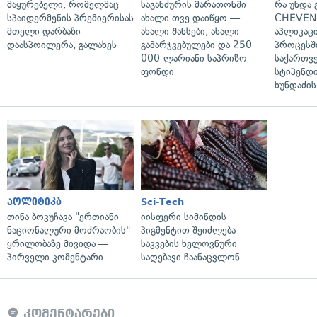
მაყურებელი, რომელმაც
საგანძურის მარათონში
რა უნდა
სპაიდერმენის პრემიერისას
ახალი თვე დაიწყო —
CHEVEN
მთელი დარბაზი
ახალი შანსები, ახალი
აპლიკაცი
დაასპოილერა, გალახეს
გამარჯვებულები და 250
პროცესშ
000-ლარიანი საპრიზო
საქართვ
ფონდი
სტიპენდი
ხუნდაძის
პოლიტიკა
Sci-Tech
თინა ბოკუჩავა "ერთიანი
იისფერი სიმინდის
ნაციონალური მოძრაობის"
პიგმენტით შეიძლება
ყრილობაზე მივიდა —
საკვების ხელოვნური
პირველი კომენტარი
საღებავი ჩაანაცვლონ
კომენტარები