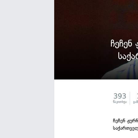
ჩეჩენ
საქ
393
წაკითხვა
გა
ჩეჩენ ჟურ
საქართველ