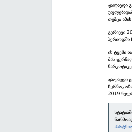
ჟალავდი გ
უფლებადამ
თუმცა ამი
გერიევი 2
პერიოდში ჩ
ის ტყეში 
მას ჟურნა
ნარკოტიკე
ჟალავდი გ
ჩერნოკოზო
2019 წელს
სტატია
წარმოად
პარტნი