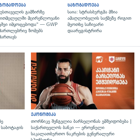
აზოგადოება
საზოგადოება
უსთაველის გამზირზე
საია: სტრასბურგმა მზია
ითმცლელში მცირეწლოვანი
ამაღლობელის საქმეზე რიგით
ვშვი იმყოფებოდა" — GWP
მეოთხე საჩივარი
მართლებრივ ზომებს
დაარეგისტრირა
მართავს
გადახედვა
ეკონომიკა
ზე
თორნიკე შენგელია ბარსელონას ემშვიდობება |
 საბოტაჟის
საქართველოს ბანკი — ეროვნული
საკალათბურთო ნაკრების გენერალური