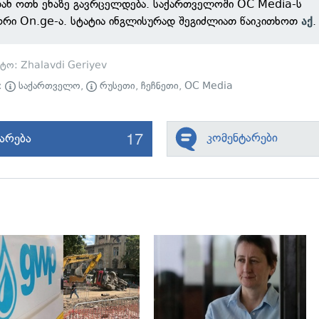
დან ოთხ ენაზე გავრცელდება. საქართველოში OC Media-ს
ორი On.ge-ა. სტატია ინგლისურად შეგიძლიათ წაიკითხოთ
.
აქ
ტო: Zhalavdi Geriyev
ი:
საქართველო
,
რუსეთი
,
ჩეჩნეთი
,
OC Media
17
კომენტარები
იარება
გადახედვა
გადახედვა