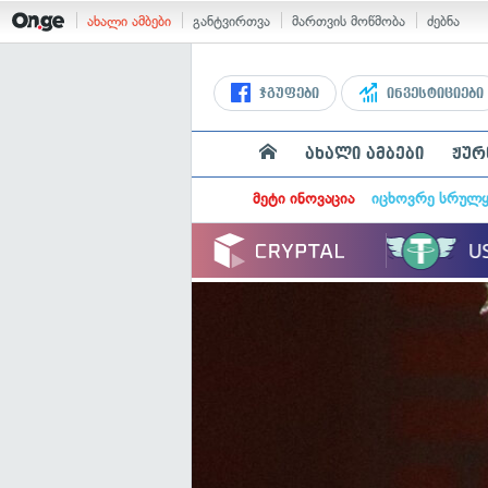
ახალი ამბები
განტვირთვა
მართვის მოწმობა
ძებნა
ჯგუფები
ინვესტიციები
ახალი ამბები
ჟურ
მეტი ინოვაცია
იცხოვრე სრულ