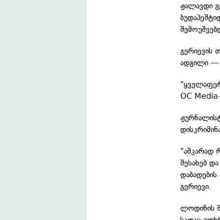
ჟალავდი გ
ბუდაპეშტიდ
შემოუშვებ
გერიევის 
ადგილი — 
"ყველაფერ
OC Media-
ჟურნალისტ
დისკრიმინ
"აშკარად 
შესახებ დ
დაბადების
გერიევი.
ლოდინის შ
სადაც უთხ