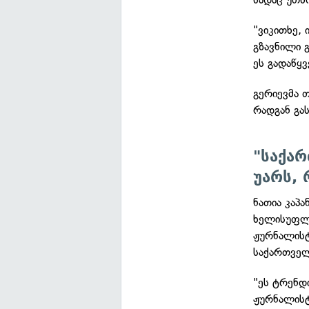
"ვიკითხე,
გზავნილი 
ეს გადაწყ
გერიევმა 
რადგან გა
"საქა
უარს, 
ნათია კაპ
ხელისუფლე
ჟურნალისტ
საქართვე
"ეს ტრენდ
ჟურნალისტ