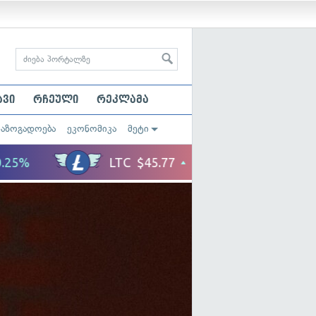
ავი
რჩეული
რეკლამა
საზოგადოება
ეკონომიკა
მეტი