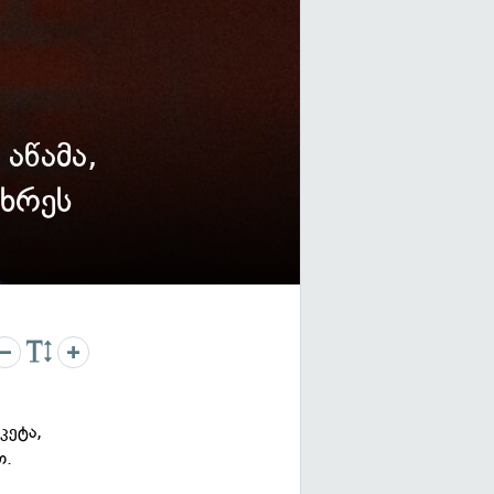
აწამა,
ხრეს
კეტა,
თ.