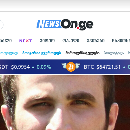
×
ნალი
NE
T
ვიდეო
ოპ-ედი
ქვიზები
საკითხ
ყოფილად
მთავარია გჯეროდეს
მართლმსაჯულება
პოლიტიკა