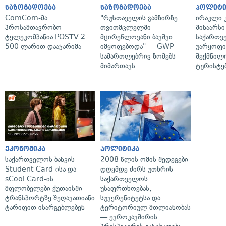
საზოგადოება
საზოგადოება
პოლიტი
ComCom-მა
"რუსთაველის გამზირზე
ირაკლი კ
პროსამთავრობო
თვითმცლელში
შინაარსი
ტელეკომპანია POSTV 2
მცირეწლოვანი ბავშვი
საქართვ
500 ლარით დააჯარიმა
იმყოფებოდა" — GWP
უარყოფი
სამართლებრივ ზომებს
შექმნილ
მიმართავს
ტურისტე
ეკონომიკა
პოლიტიკა
საქართველოს ბანკის
2008 წლის ომის შედეგები
Student Card-ისა და
დღემდე ძირს უთხრის
sCool Card-ის
საქართველოს
მფლობელები ქუთაისში
უსაფრთხოებას,
ტრანსპორტზე შეღავათიანი
სუვერენიტეტსა და
ტარიფით ისარგებლებენ
ტერიტორიულ მთლიანობას
— ევროკავშირის