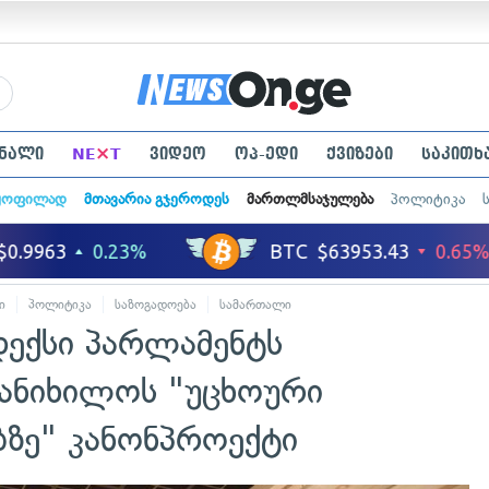
×
ნალი
NE
T
ვიდეო
ოპ-ედი
ქვიზები
საკითხ
ყოფილად
მთავარია გჯეროდეს
მართლმსაჯულება
პოლიტიკა
ი
პოლიტიკა
საზოგადოება
სამართალი
დექსი პარლამენტს
განიხილოს "უცხოური
ბზე" კანონპროექტი