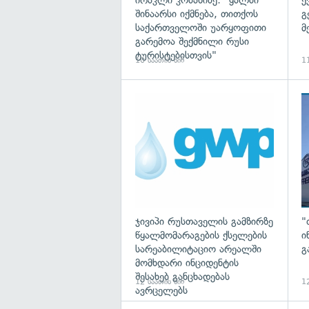
ირაკლი კობახიძე: "ყალბი
ქ
შინაარსი იქმნება, თითქოს
გ
საქართველოში უარყოფითი
მ
გარემოა შექმნილი რუსი
ტურისტებისთვის"
10 საათის წინ
11
ჯივიპი რუსთაველის გამზირზე
"
წყალმომარაგების ქსელების
ი
სარეაბილიტაციო არეალში
გ
მომხდარი ინციდენტის
შესახებ განცხადებას
12 საათის წინ
12
ავრცელებს