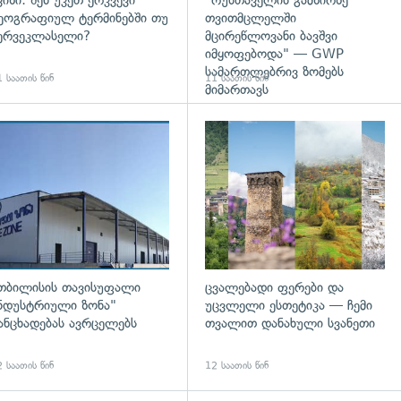
ვიზი: შენ უკეთ ერკვევი
"რუსთაველის გამზირზე
ეოგრაფიულ ტერმინებში თუ
თვითმცლელში
ერვეკლასელი?
მცირეწლოვანი ბავშვი
იმყოფებოდა" — GWP
სამართლებრივ ზომებს
 საათის წინ
11 საათის წინ
მიმართავს
გადახედვა
თბილისის თავისუფალი
ცვალებადი ფერები და
ნდუსტრიული ზონა"
უცვლელი ესთეტიკა — ჩემი
ანცხადებას ავრცელებს
თვალით დანახული სვანეთი
 საათის წინ
12 საათის წინ