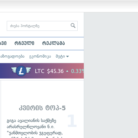
ავი
რჩეული
რეკლამა
საზოგადოება
ეკონომიკა
მეტი
კვირის ტოპ-5
გიგა ავალიანის საქმეზე
არასრულწლოვანი ნ.ი.
"ჯანმთელობის ჯგუფურად,