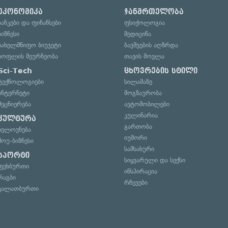
ეკონომიკა
ჯანმრთელობა
ბანკები და ფინანსები
ფსიქოლოგია
ბიზნესი
მედიცინა
სახელმწიფო ბიუჯეტი
ბავშვების აღზრდა
სოფლის მეურნეობა
თავის მოვლა
Sci-Tech
ცხოვრების სტილი
ტექნოლოგიები
სილამაზე
ინტერნეტი
მოგზაურობა
მეცნიერება
ავტომობილები
კულინარია
კულტურა
გართობა
ხელოვნება
იუმორი
შოუ-ბიზნესი
სამსახური
სპორტი
სიყვარული და სექსი
ფეხბურთი
ინსპირაცია
რაგბი
რჩევები
კალათბურთი