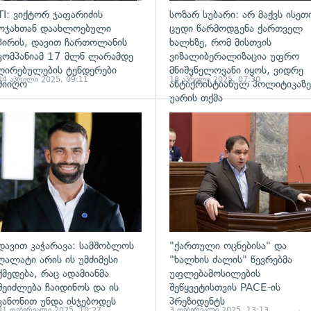
TI: ვიქტორ ჯაფარიძის
სოზარ სუბარი: არ მაქვს ისეთ
ოჯახთან დაახლოებული
ცუდი წარმოდგენა ქართველ
პირის, დავით ჩართოლანის
ხალხზე, რომ მისთვის
კომპანიამ 17 მლნ ლარამდე
ვიზალიბერალიზაცია უფრო
ღირებულების ტენდერები
მნიშვნელოვანი იყოს, ვიდრე
24 აპრილი 2025, 09:11
18 აპრილი 2025, 07:30
მიიღო
ანტიქრისტიანულ პოლიტიკაზე
უარის თქმა
ადახედვა
გადახედვა
დავით კაჭარავა: სამშობლოს
"ქართული ოცნებისა" და
ღალატი არის ის უმძიმესი
"ხალხის ძალის" წევრებმა
ქმედება, რაც ადამიანმა
უფლებამოსილების
შეიძლება ჩაიდინოს და ის
შეწყვეტისთვის PACE-ის
კანონით უნდა ისჯებოდეს
პრეზიდენტს
21 თებერვალი 2025, 10:27
3 თებერვალი 2025, 13:13