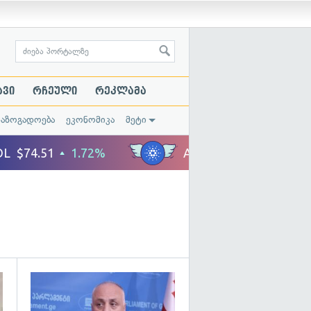
ავი
რჩეული
რეკლამა
საზოგადოება
ეკონომიკა
მეტი
გადახედვა
გადახედვა