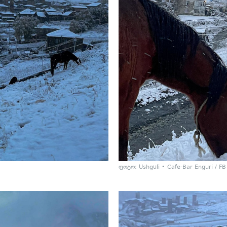
ფოტო:
Ushguli • Cafe-Bar Enguri / FB