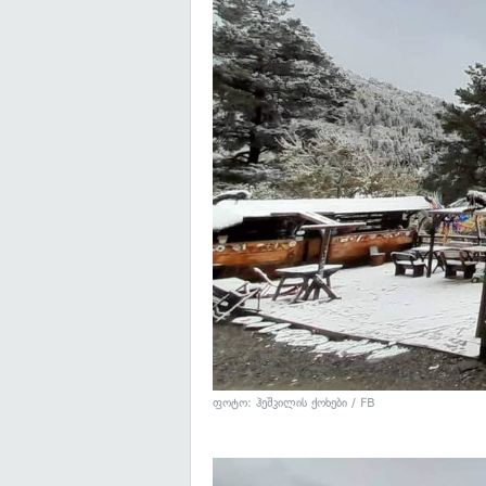
ფოტო:
ჰეშკილის ქოხები / FB