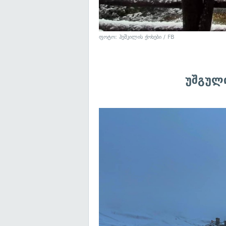
ფოტო:
ჰეშკილის ქოხები / FB
უშგულ