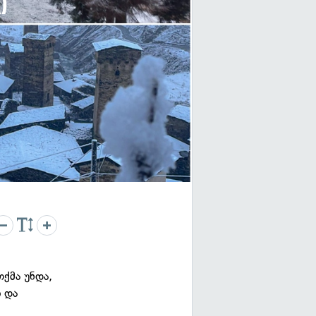
ი
ქმა უნდა,
 და