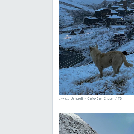
ფოტო:
Ushguli • Cafe-Bar Enguri / FB