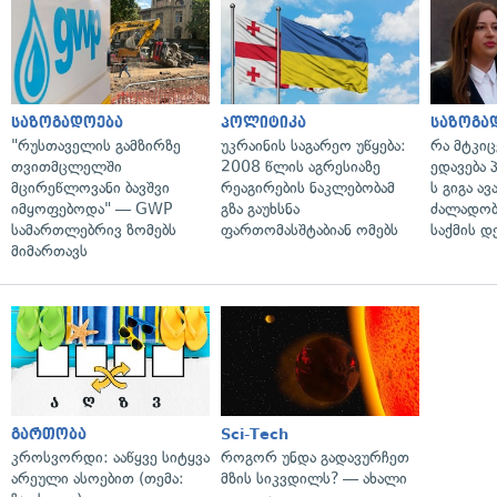
საზოგადოება
პოლიტიკა
საზოგა
"რუსთაველის გამზირზე
უკრაინის საგარეო უწყება:
რა მტკი
თვითმცლელში
2008 წლის აგრესიაზე
ედავება 
მცირეწლოვანი ბავშვი
რეაგირების ნაკლებობამ
ს გიგა ა
იმყოფებოდა" — GWP
გზა გაუხსნა
ძალადობი
სამართლებრივ ზომებს
ფართომასშტაბიან ომებს
საქმის დ
მიმართავს
გართობა
Sci-Tech
კროსვორდი: ააწყვე სიტყვა
როგორ უნდა გადავურჩეთ
არეული ასოებით (თემა:
მზის სიკვდილს? — ახალი