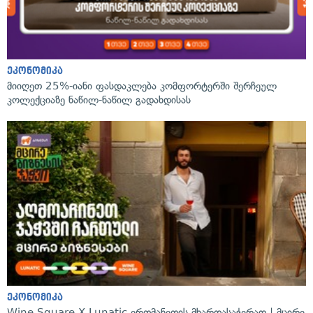
ეკონომიკა
მიიღეთ 25%-იანი ფასდაკლება კომფორტერში შერჩეულ
კოლექციაზე ნაწილ-ნაწილ გადახდისას
ეკონომიკა
Wine Square X Lunatic ერთმანეთის მხარდასაჭერად | მცირე