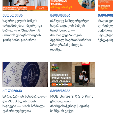
ეკონომიკა
ეკონომიკა
ეკონომ
საქართველოს ბანკის
ისწავლე საზღვარგარეთ
ახალი ც
ორგანიზებით, მცირე და
საქართველოს ბანკის
ღირებულ
საშუალო ბიზნესისთვის
სტიპენდიით —
საქართვ
შრომის უსაფრთხოების
მოსწავლეებისთვის
სტიპენდი
ვორკშოპი გაიმართა
შექმნილ საერთაშორისო
ბესტავა
პროგრამაზე მიღება
დაიწყო
პოლიტიკა
ეკონომიკა
სტრასბურგის სასამართლო
MOB Burgers X Sio Print
და 2008 წლის ომის
ერთმანეთის
საქმეები — საიას ბრძოლა
მხარდასაჭერად | მცირე
დაზარალებულთა
ბიზნესის ჯაჭვი