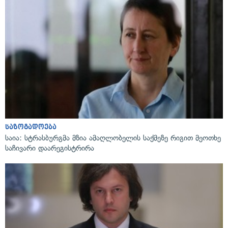
საზოგადოება
საია: სტრასბურგმა მზია ამაღლობელის საქმეზე რიგით მეოთხე
საჩივარი დაარეგისტრირა