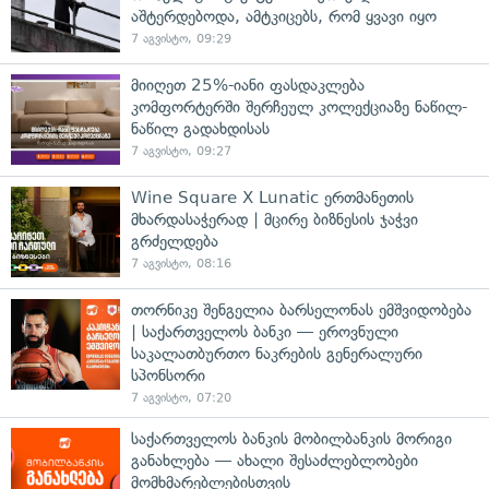
აშტერდებოდა, ამტკიცებს, რომ ყვავი იყო
7 აგვისტო, 09:29
მიიღეთ 25%-იანი ფასდაკლება
კომფორტერში შერჩეულ კოლექციაზე ნაწილ-
ნაწილ გადახდისას
7 აგვისტო, 09:27
Wine Square X Lunatic ერთმანეთის
მხარდასაჭერად | მცირე ბიზნესის ჯაჭვი
გრძელდება
7 აგვისტო, 08:16
თორნიკე შენგელია ბარსელონას ემშვიდობება
| საქართველოს ბანკი — ეროვნული
საკალათბურთო ნაკრების გენერალური
სპონსორი
7 აგვისტო, 07:20
საქართველოს ბანკის მობილბანკის მორიგი
განახლება — ახალი შესაძლებლობები
მომხმარებლებისთვის