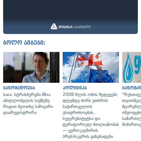
ბოლო ამბები:
საზოგადოება
პოლიტიკა
საზოგა
საია: სტრასბურგმა მზია
2008 წლის ომის შედეგები
"რუსთავ
ამაღლობელის საქმეზე
დღემდე ძირს უთხრის
თვითმც
რიგით მეოთხე საჩივარი
საქართველოს
მცირეწლ
დაარეგისტრირა
უსაფრთხოებას,
იმყოფებ
სუვერენიტეტსა და
სამართლ
ტერიტორიულ მთლიანობას
მიმართა
— ევროკავშირის
პრესპიკერის განცხადება