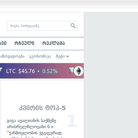
ავი
რჩეული
რეკლამა
საზოგადოება
ეკონომიკა
მეტი
კვირის ტოპ-5
გიგა ავალიანის საქმეზე
არასრულწლოვანი ნ.ი.
"ჯანმთელობის ჯგუფურად,