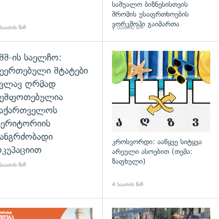
საშუალო ბიზნესისთვის
შრომის უსაფრთხოების
ვორკშოპი გაიმართა
საათის წინ
2 საათის წინ
შშ-ის საელჩო:
დახედვა
ეერთებული შტატები
კვლავ ღრმად
შეშფოთებულია
საქართველოს
ტერიტორიის
ანგრძობადი
კროსვორდი: ააწყვე სიტყვა
კუპაციით
არეული ასოებით (თემა:
ზაფხული)
საათის წინ
4 საათის წინ
დახედვა