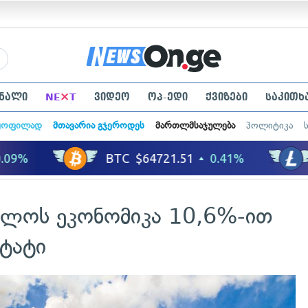
×
ნალი
NE
T
ვიდეო
ოპ-ედი
ქვიზები
საკითხ
ყოფილად
მთავარია გჯეროდეს
მართლმსაჯულება
პოლიტიკა
ელოს ეკონომიკა 10,6%-ით
ტატი