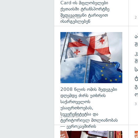
Card-ის მფლობელები
ქუთაისში ტრანსპორტზე
შეღავათიანი ტარიფით
54 წუთის წინ
2 
ისარგებლებენ
ა
გა
შ
გ
2008 წლის ომის შედეგები
ო
დღემდე ძირს უთხრის
საქართველოს
3 
უსაფრთხოებას,
სუვერენიტეტსა და
2 საათის წინ
ტერიტორიულ მთლიანობას
— ევროკავშირის
პრესპიკერის განცხადება
გა