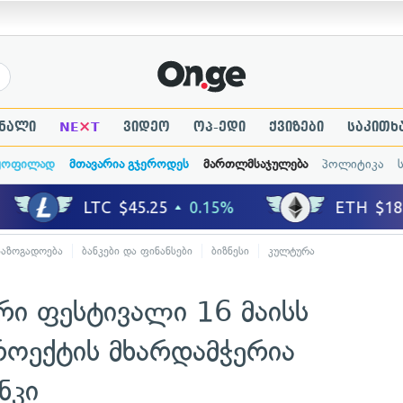
×
ნალი
NE
T
ვიდეო
ოპ-ედი
ქვიზები
საკითხ
ყოფილად
მთავარია გჯეროდეს
მართლმსაჯულება
პოლიტიკა
საზოგადოება
ბანკები და ფინანსები
ბიზნესი
კულტურა
რი ფესტივალი 16 მაისს
როექტის მხარდამჭერია
ნკი