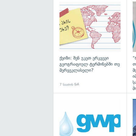
ქვიზი: შენ უკეთ ერკვევი
"
გეოგრაფიულ ტერმინებში თუ
თ
მერვეკლასელი?
მ
ი
ს
7 საათის წინ
7 
მ