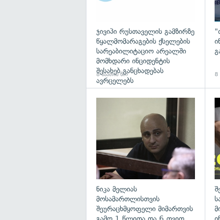
ჯივიპი რუსთაველის გამზირზე
"
წყალმომარაგების ქსელების
ი
სარეაბილიტაციო არეალში
გ
მომხდარი ინციდენტის
შესახებ განცხადებას
8 საათის წინ
8 
ავრცელებს
გა
ნიკა მელიას
შ
მოსამართლისთვის
ს
შეურაცხმყოფელი მიმართვის
მ
გამო 1 წლითა და 6 თვით
ი