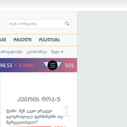
ავი
რჩეული
რეკლამა
საზოგადოება
ეკონომიკა
მეტი
კვირის ტოპ-5
ქვიზი: შენ უკეთ ერკვევი
გეოგრაფიულ ტერმინებში თუ
მერვეკლასელი?