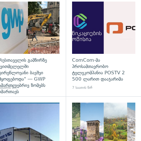
გადახედვა
რუსთაველის გამზირზე
ComCom-მა
ვითმცლელში
პროსამთავრობო
ცირეწლოვანი ბავშვი
ტელეკომპანია POSTV 2
მყოფებოდა" — GWP
500 ლარით დააჯარიმა
ამართლებრივ ზომებს
საათის წინ
7 საათის წინ
იმართავს
გადახედვა