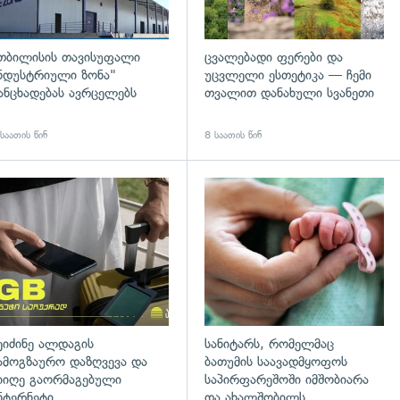
თბილისის თავისუფალი
ცვალებადი ფერები და
ნდუსტრიული ზონა"
უცვლელი ესთეტიკა — ჩემი
ანცხადებას ავრცელებს
თვალით დანახული სვანეთი
საათის წინ
8 საათის წინ
დახედვა
ეიძინე ალდაგის
სანიტარს, რომელმაც
ამოგზაურო დაზღვევა და
ბათუმის საავადმყოფოს
იიღე გაორმაგებული
საპირფარეშოში იმშობიარა
ნტერნეტი
და ახალშობილს