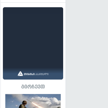
გირჩევთ
გადახედვა