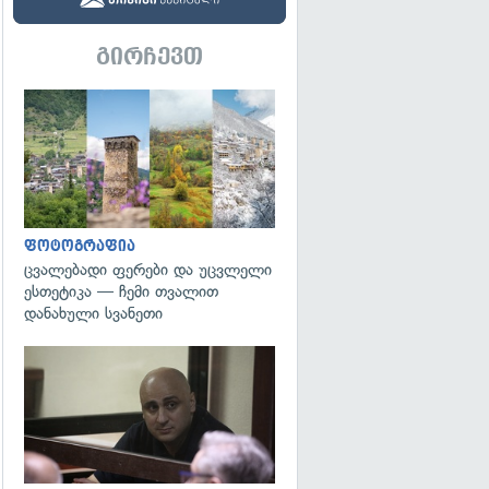
გირჩევთ
გადახედვა
ფოტოგრაფია
ცვალებადი ფერები და უცვლელი
ესთეტიკა — ჩემი თვალით
დანახული სვანეთი
გადახედვა