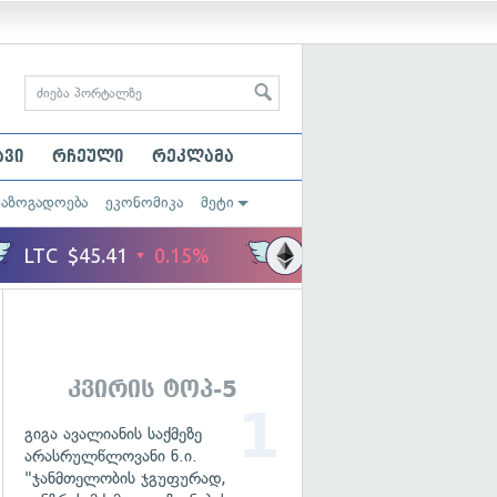
ავი
რჩეული
რეკლამა
საზოგადოება
ეკონომიკა
მეტი
კვირის ტოპ-5
გიგა ავალიანის საქმეზე
არასრულწლოვანი ნ.ი.
"ჯანმთელობის ჯგუფურად,