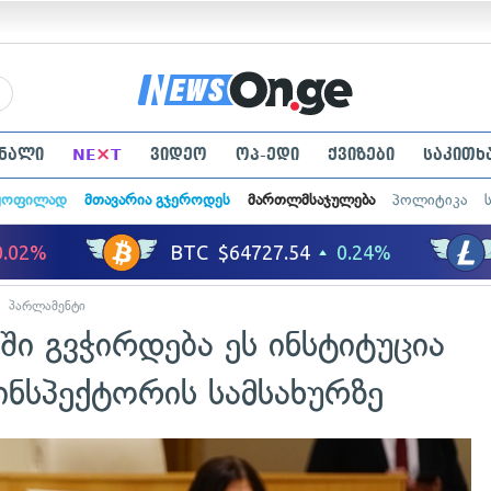
×
ნალი
NE
T
ვიდეო
ოპ-ედი
ქვიზები
საკითხ
ყოფილად
მთავარია გჯეროდეს
მართლმსაჯულება
პოლიტიკა
პარლამენტი
ში გვჭირდება ეს ინსტიტუცია
ნსპექტორის სამსახურზე