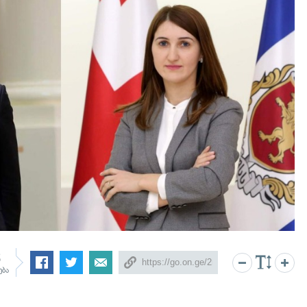
3
ება