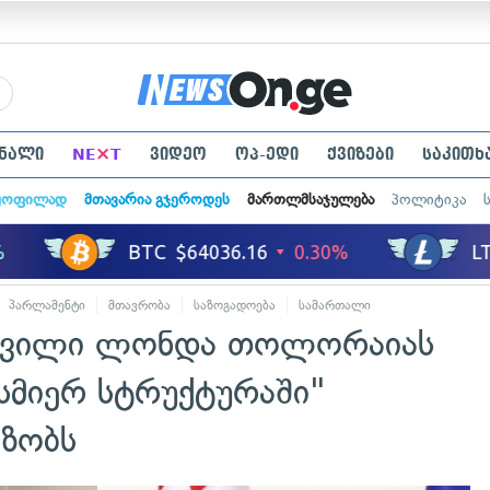
×
ნალი
NE
T
ვიდეო
ოპ-ედი
ქვიზები
საკითხ
ყოფილად
მთავარია გჯეროდეს
მართლმსაჯულება
პოლიტიკა
პარლამენტი
მთავრობა
საზოგადოება
სამართალი
შვილი ლონდა თოლორაიას
სმიერ სტრუქტურაში"
აზობს