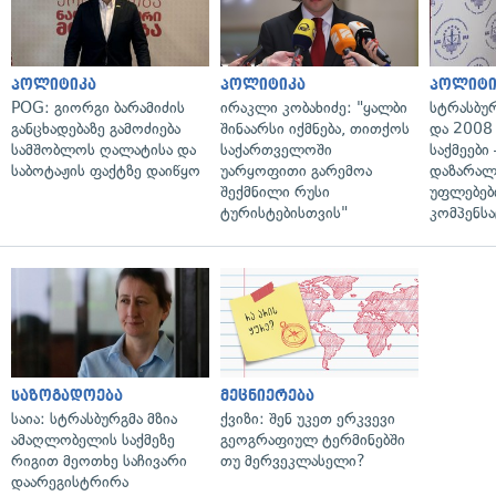
პოლიტიკა
პოლიტიკა
პოლიტი
POG: გიორგი ბარამიძის
ირაკლი კობახიძე: "ყალბი
სტრასბუ
განცხადებაზე გამოძიება
შინაარსი იქმნება, თითქოს
და 2008
სამშობლოს ღალატისა და
საქართველოში
საქმეები
საბოტაჟის ფაქტზე დაიწყო
უარყოფითი გარემოა
დაზარა
შექმნილი რუსი
უფლებებ
ტურისტებისთვის"
კომპენსა
საზოგადოება
მეცნიერება
საია: სტრასბურგმა მზია
ქვიზი: შენ უკეთ ერკვევი
ამაღლობელის საქმეზე
გეოგრაფიულ ტერმინებში
რიგით მეოთხე საჩივარი
თუ მერვეკლასელი?
დაარეგისტრირა