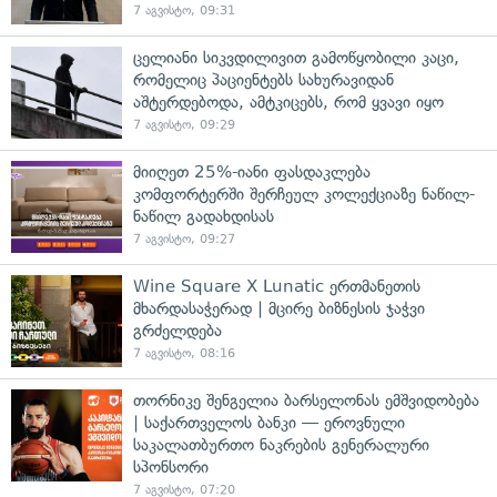
7 აგვისტო, 09:31
ცელიანი სიკვდილივით გამოწყობილი კაცი,
რომელიც პაციენტებს სახურავიდან
აშტერდებოდა, ამტკიცებს, რომ ყვავი იყო
7 აგვისტო, 09:29
მიიღეთ 25%-იანი ფასდაკლება
კომფორტერში შერჩეულ კოლექციაზე ნაწილ-
ნაწილ გადახდისას
7 აგვისტო, 09:27
Wine Square X Lunatic ერთმანეთის
მხარდასაჭერად | მცირე ბიზნესის ჯაჭვი
გრძელდება
7 აგვისტო, 08:16
თორნიკე შენგელია ბარსელონას ემშვიდობება
| საქართველოს ბანკი — ეროვნული
საკალათბურთო ნაკრების გენერალური
სპონსორი
7 აგვისტო, 07:20