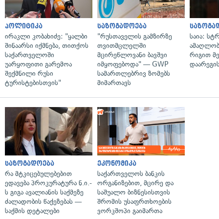
პოლიტიკა
საზოგადოება
საზოგა
ირაკლი კობახიძე: "ყალბი
"რუსთაველის გამზირზე
საია: სტ
შინაარსი იქმნება, თითქოს
თვითმცლელში
ამაღლობ
საქართველოში
მცირეწლოვანი ბავშვი
რიგით მ
უარყოფითი გარემოა
იმყოფებოდა" — GWP
დაარეგი
შექმნილი რუსი
სამართლებრივ ზომებს
ტურისტებისთვის"
მიმართავს
საზოგადოება
ეკონომიკა
რა მტკიცებულებებით
საქართველოს ბანკის
ედავება პროკურატურა ნ.ი.-
ორგანიზებით, მცირე და
ს გიგა ავალიანის საქმეზე
საშუალო ბიზნესისთვის
ძალადობის წაქეზებას —
შრომის უსაფრთხოების
საქმის დეტალები
ვორკშოპი გაიმართა