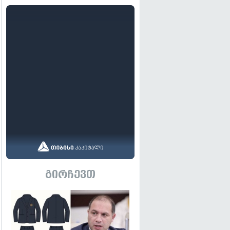
გირჩევთ
გადახედვა