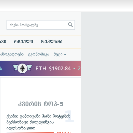
ავი
რჩეული
რეკლამა
საზოგადოება
ეკონომიკა
მეტი
კვირის ტოპ-5
ქვიზი: გამოიცანი ჰარი პოტერის
პერსონაჟი როულინგის
ილუსტრაციით