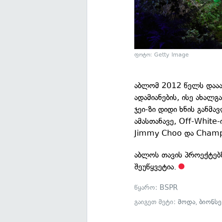
ფოტო: Getty Image
აბლომ 2012 წელს დაა
ადამიანების, ისე ახალგ
ჯეი-ზი დიდი ხნის განმ
ამასთანავე, Off-White-
Jimmy Choo და Champ
აბლოს თავის პროექტებზ
შეუწყვეტია.
წყარო:
BSPR
გაიგეთ მეტი:
მოდა
,
ბიონსე