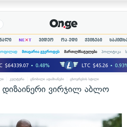
×
ნალი
NE
T
ვიდეო
ოპ-ედი
ქვიზები
საკითხ
ყოფილად
მთავარია გჯეროდეს
მართლმსაჯულება
პოლიტიკა
ლი
კულტურა
ცნობილი ადამიანები
ცხოვრების სტილი
ს დიზაინერი ვირჯილ აბლო