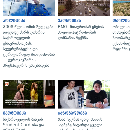
პოლიტიკა
ეკონომიკა
თბილის
2008 წლის ომის შედეგები
BMG: მთავრობამ გზების
თბილისი
დღემდე ძირს უთხრის
მოვლა-პატრონობის
მიმდება
საქართველოს
კომპანია შექმნა
ზოოპარკი
უსაფრთხოებას,
ექსპოზიც
სუვერენიტეტსა და
რეჟიმში 
ტერიტორიულ მთლიანობას
— ევროკავშირის
პრესპიკერის განცხადება
ეკონომიკა
საზოგადოება
საქართველოს ბანკის
შსს: "გურამ დადიანიძის
Student Card-ისა და
საქმეზე ჩატარდა ყველა