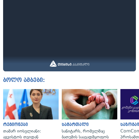
ბოლო ამბები:
რეგიონები
სამართალი
საზოგა
თამარ იოსელიანი:
სანიტარს, რომელმაც
ComCom
აგვისტოს თვიდან
ბათუმის საავადმყოფოს
პროსამ