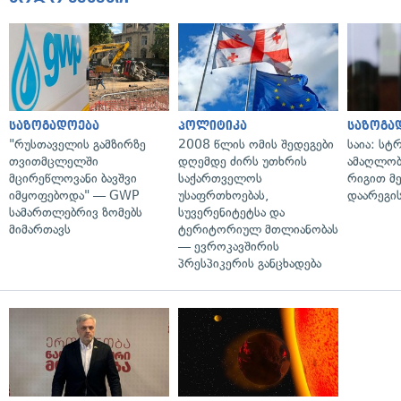
საზოგადოება
პოლიტიკა
საზოგა
"რუსთაველის გამზირზე
2008 წლის ომის შედეგები
საია: სტ
თვითმცლელში
დღემდე ძირს უთხრის
ამაღლობ
მცირეწლოვანი ბავშვი
საქართველოს
რიგით მ
იმყოფებოდა" — GWP
უსაფრთხოებას,
დაარეგი
სამართლებრივ ზომებს
სუვერენიტეტსა და
მიმართავს
ტერიტორიულ მთლიანობას
— ევროკავშირის
პრესპიკერის განცხადება