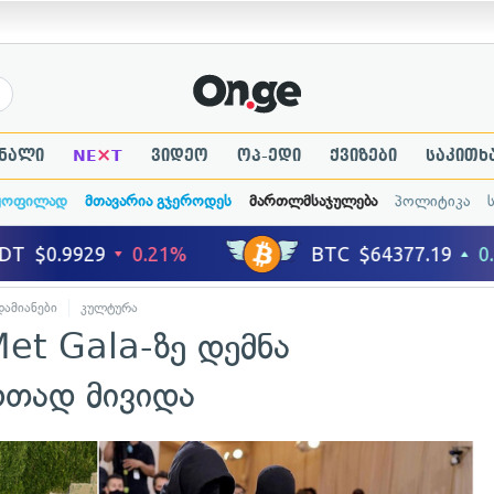
×
ნალი
NE
T
ვიდეო
ოპ-ედი
ქვიზები
საკითხ
ყოფილად
მთავარია გჯეროდეს
მართლმსაჯულება
პოლიტიკა
ამიანები
კულტურა
Met Gala-ზე დემნა
რთად მივიდა