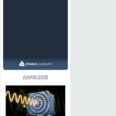
გირჩევთ
გადახედვა