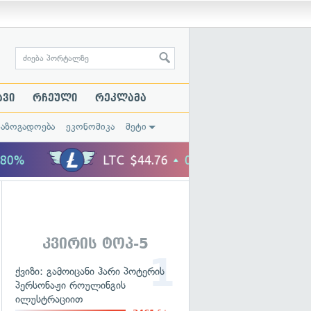
ავი
რჩეული
რეკლამა
საზოგადოება
ეკონომიკა
მეტი
კვირის ტოპ-5
ქვიზი: გამოიცანი ჰარი პოტერის
პერსონაჟი როულინგის
ილუსტრაციით