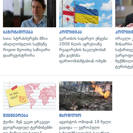
საზოგადოება
პოლიტიკა
პოლიტი
საია: სტრასბურგმა მზია
უკრაინის საგარეო უწყება:
ირაკლი კ
ამაღლობელის საქმეზე
2008 წლის აგრესიაზე
შინაარსი
რიგით მეოთხე საჩივარი
რეაგირების ნაკლებობამ
საქართვ
დაარეგისტრირა
გზა გაუხსნა
უარყოფი
ფართომასშტაბიან ომებს
შექმნილ
ტურისტე
მეცნიერება
მსოფლიო
ქვიზი: შენ უკეთ ერკვევი
აგვისტოს ომიდან 18 წელი
გეოგრაფიულ ტერმინებში
გავიდა — ევროპული