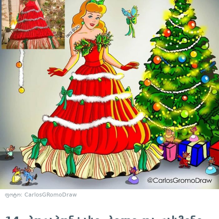
ფოტო: CarlosGRomoDraw