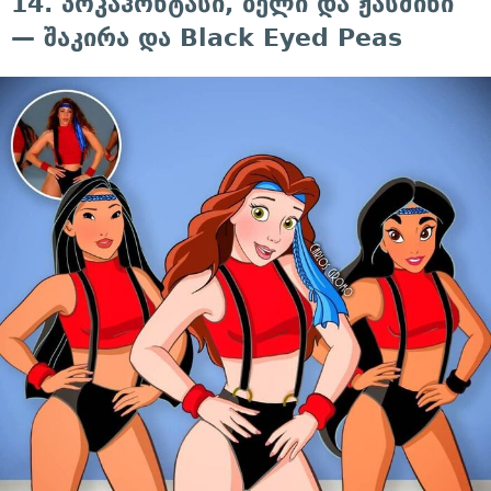
14. პოკაჰონტასი, ბელი და ჟასმინი
— შაკირა და Black Eyed Peas