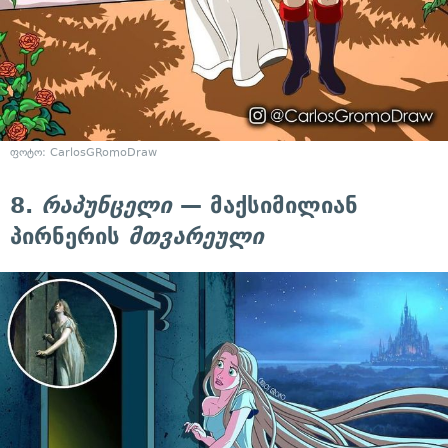
ფოტო: CarlosGRomoDraw
8.
რაპუნცელი
— მაქსიმილიან
პირნერის
მთვარეული