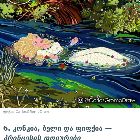
ფოტო: CarlosGRomoDraw
6. კონკია, ბელი და ფიფქია —
პრინცესის დღიურები