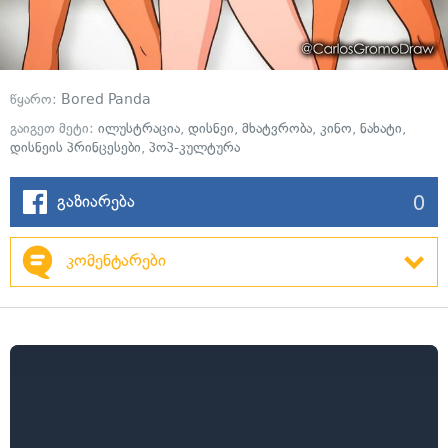
წყარო:
Bored Panda
გაიგეთ მეტი:
ილუსტრაცია
,
დისნეი
,
მხატვრობა
,
კინო
,
ნახატი
,
დისნეის პრინცესები
,
პოპ-კულტურა
0
გაზიარება
კომენტარები