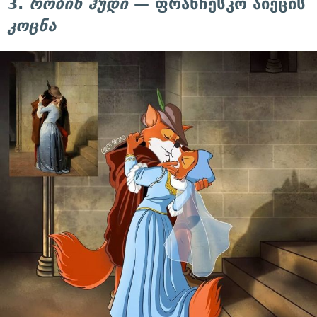
3.
რობინ ჰუდი
— ფრანჩესკო აიეცის
კოცნა