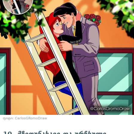
ფოტო: CarlosGRomoDraw