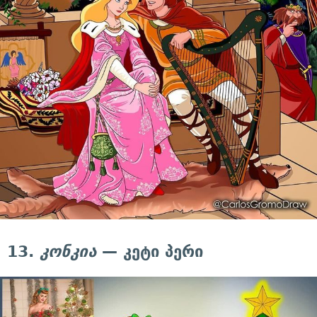
13.
კონკია
— კეტი პერი