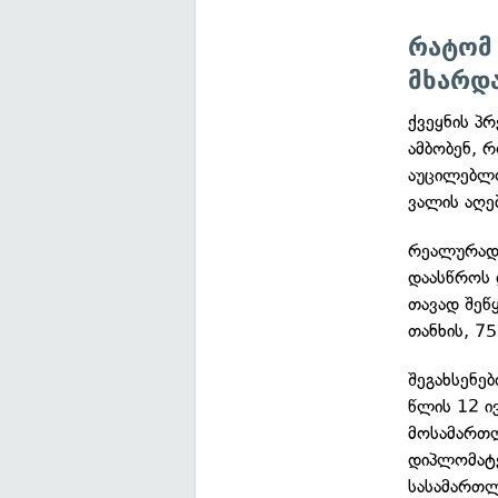
რატომ
მხარდა
ქვეყნის პრ
ამბობენ, რ
აუცილებლო
ვალის აღე
რეალურად 
დაასწროს 
თავად შეწ
თანხის, 7
შეგახსენე
წლის 12 ი
მოსამართ
დიპლომატე
სასამართლ