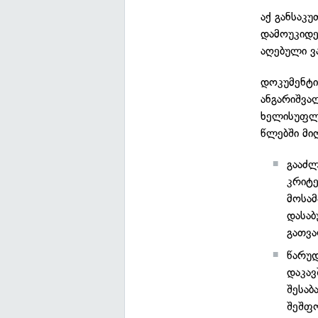
აქ განსაკ
დამოუკიდე
აღებული ვ
დოკუმენტი
ანგარიშვა
ხელისუფლე
წლებში მი
გააძლ
კრიტე
მოსამ
დასაბ
გათვა
წარუდ
დაკავ
შესაბ
შეშფო