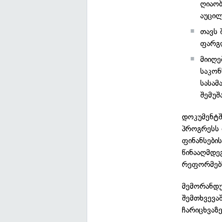
ღიაობ
აუცი
თავს 
ფარგლ
მიიღ
საკონ
სასამ
შემუშ
დოკუმენტშ
პროგრესს 
ფინანსები
წინააღმდე
რეფორმებს
მემორანდუ
შემთხვევა
ჩარიცხვაზე