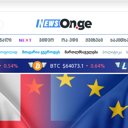
×
ნალი
NE
T
ვიდეო
ოპ-ედი
ქვიზები
საკითხ
ყოფილად
მთავარია გჯეროდეს
მართლმსაჯულება
პოლიტიკა