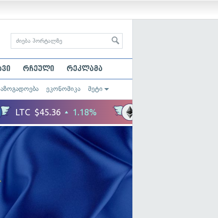
ავი
რჩეული
რეკლამა
საზოგადოება
ეკონომიკა
მეტი