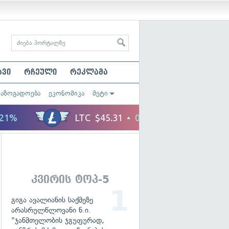
ავი
რჩეული
რეკლამა
საზოგადოება
ეკონომიკა
მეტი
კვირის ტოპ-5
გიგა ავალიანის საქმეზე
არასრულწლოვანი ნ.ი.
"ჯანმთელობის ჯგუფურად,