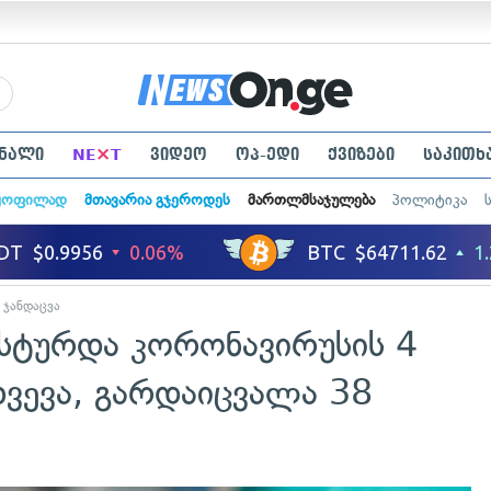
×
ნალი
NE
T
ვიდეო
ოპ-ედი
ქვიზები
საკითხ
ყოფილად
მთავარია გჯეროდეს
მართლმსაჯულება
პოლიტიკა
ჯანდაცვა
ასტურდა კორონავირუსის 4
ხვევა, გარდაიცვალა 38