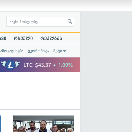
ავი
რჩეული
რეკლამა
საზოგადოება
ეკონომიკა
მეტი
გადახედვა
გადახედვა