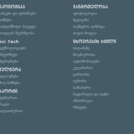
ეკონომიკა
ჯანმრთელობა
ბანკები და ფინანსები
ფსიქოლოგია
ბიზნესი
მედიცინა
სახელმწიფო ბიუჯეტი
ბავშვების აღზრდა
სოფლის მეურნეობა
თავის მოვლა
Sci-Tech
ცხოვრების სტილი
ტექნოლოგიები
სილამაზე
ინტერნეტი
მოგზაურობა
მეცნიერება
ავტომობილები
კულინარია
კულტურა
გართობა
ხელოვნება
იუმორი
შოუ-ბიზნესი
სამსახური
სპორტი
სიყვარული და სექსი
ფეხბურთი
ინსპირაცია
რაგბი
რჩევები
კალათბურთი