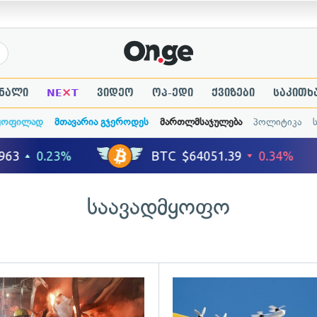
×
ნალი
NE
T
ვიდეო
ოპ-ედი
ქვიზები
საკითხ
ყოფილად
მთავარია გჯეროდეს
მართლმსაჯულება
პოლიტიკა
საავადმყოფო
გადახედვა