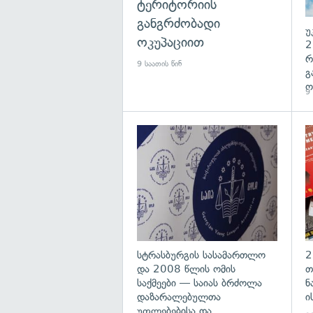
ტერიტორიის
განგრძობადი
უ
ოკუპაციით
2
რ
9 საათის წინ
გ
ო
9 
გა
სტრასბურგის სასამართლო
2
და 2008 წლის ომის
თ
საქმეები — საიას ბრძოლა
ნ
დაზარალებულთა
ი
უფლებებისა და