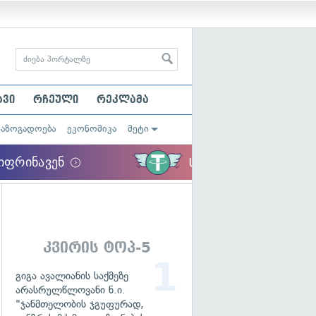
ავი
რჩეული
რეკლამა
საზოგადოება
ეკონომიკა
მეტი
კვირის ტოპ-5
გიგა ავალიანის საქმეზე
არასრულწლოვანი ნ.ი.
"ჯანმთელობის ჯგუფურად,