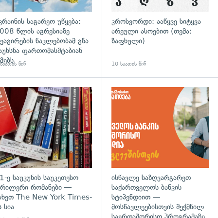
კრაინის საგარეო უწყება:
კროსვორდი: ააწყვე სიტყვა
008 წლის აგრესიაზე
არეული ასოებით (თემა:
ეაგირების ნაკლებობამ გზა
ზაფხული)
აუხსნა ფართომასშტაბიან
მებს
საათის წინ
10 საათის წინ
დახედვა
გადახედვა
1-ე საუკუნის საუკეთესო
ისწავლე საზღვარგარეთ
რილერი რომანები —
საქართველოს ბანკის
ახეთ The New York Times-
სტიპენდიით —
ს სია
მოსწავლეებისთვის შექმნილ
საერთაშორისო პროგრამაზე