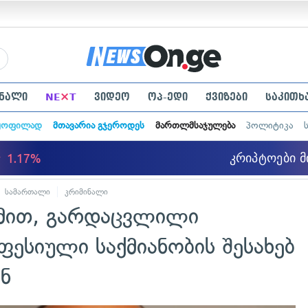
×
ნალი
NE
T
ვიდეო
ოპ-ედი
ქვიზები
საკითხ
ყოფილად
მთავარია გჯეროდეს
მართლმსაჯულება
პოლიტიკა
სამართალი
კრიმინალი
ქმით, გარდაცვლილი
ფესიული საქმიანობის შესახებ
ნ