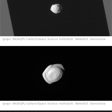
ფოტო: NASA/JPL-Caltech/Space Science Institute/K. Walbolt/S. Samochina
ფოტო: NASA/JPL-Caltech/Space Science Institute/K. Walbolt/S. Samochina