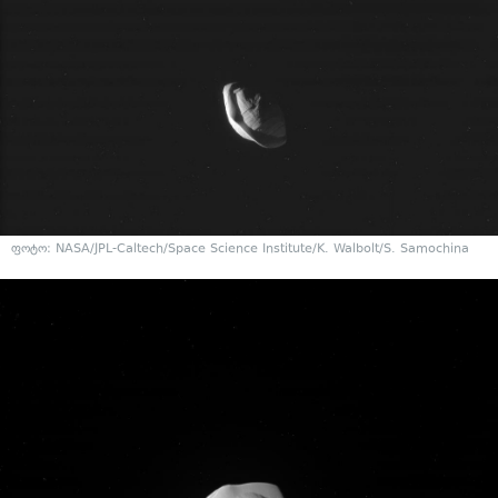
ფოტო: NASA/JPL-Caltech/Space Science Institute/K. Walbolt/S. Samochina