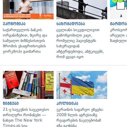
ეკონომიკა
საზოგადოება
გართობ
საქართველოს ბანკის
ცელიანი სიკვდილივით
კროსვორდ
ორგანიზებით, მცირე და
გამოწყობილი კაცი,
არეული ა
საშუალო ბიზნესისთვის
რომელიც პაციენტებს
ზაფხული
შრომის უსაფრთხოების
სახურავიდან
ვორკშოპი გაიმართა
აშტერდებოდა, ამტკიცებს,
რომ ყვავი იყო
წიგნები
პოლიტიკა
21-ე საუკუნის საუკეთესო
უკრაინის საგარეო უწყება:
თრილერი რომანები —
2008 წლის აგრესიაზე
ნახეთ The New York
რეაგირების ნაკლებობამ
Times-ის სია
გზა გაუხსნა