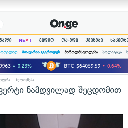
×
ნალი
NE
T
ვიდეო
ოპ-ედი
ქვიზები
საკითხ
ყოფილად
მთავარია გჯეროდეს
მართლმსაჯულება
პოლიტიკა
ლტურა
ხელოვნება
ნვერტი ნამდვილად შეცდომით