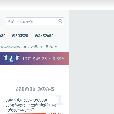
ავი
რჩეული
რეკლამა
საზოგადოება
ეკონომიკა
მეტი
კვირის ტოპ-5
ქვიზი: შენ უკეთ ერკვევი
გეოგრაფიულ ტერმინებში თუ
მერვეკლასელი?