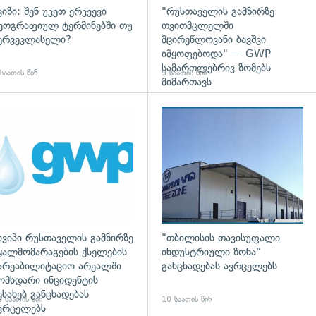
ვიზი: შენ უკეთ ერკვევი
"რუსთაველის გამზირზე
ეოგრაფიულ ტერმინებში თუ
თვითმცლელში
ერვეკლასელი?
მცირეწლოვანი ბავშვი
იმყოფებოდა" — GWP
სამართლებრივ ზომებს
საათის წინ
9 საათის წინ
მიმართავს
დახედვა
ივიპი რუსთაველის გამზირზე
"თბილისის თავისუფალი
ყალმომარაგების ქსელების
ინდუსტრიული ზონა"
არეაბილიტაციო არეალში
განცხადებას ავრცელებს
ომხდარი ინციდენტის
ესახებ განცხადებას
 საათის წინ
10 საათის წინ
ვრცელებს