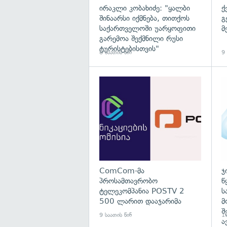
ირაკლი კობახიძე: "ყალბი
ქ
შინაარსი იქმნება, თითქოს
გ
საქართველოში უარყოფითი
მ
გარემოა შექმნილი რუსი
ტურისტებისთვის"
8 საათის წინ
9 
გა
ComCom-მა
ჯ
პროსამთავრობო
წ
ტელეკომპანია POSTV 2
ს
500 ლარით დააჯარიმა
მ
შ
9 საათის წინ
10
ა