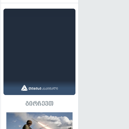
გირჩევთ
გადახედვა