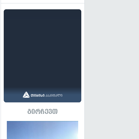
გირჩევთ
გადახედვა