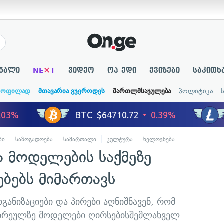
×
ნალი
NE
T
ვიდეო
ოპ-ედი
ქვიზები
საკითხ
ყოფილად
მთავარია გჯეროდეს
მართლმსაჯულება
პოლიტიკა
ბი
საზოგადოება
სამართალი
კულტურა
ხელოვნება
 მოდელების საქმეზე
ბებს მიმართავს
განიზაციები და პირები აღნიშნავენ, რომ
ვირეულზე მოდელები ღირსებისშემლახველ