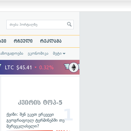
ავი
რჩეული
რეკლამა
საზოგადოება
ეკონომიკა
მეტი
კვირის ტოპ-5
ქვიზი: შენ უკეთ ერკვევი
გეოგრაფიულ ტერმინებში თუ
მერვეკლასელი?