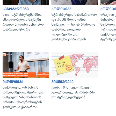
საზოგადოება
პოლიტიკა
პოლიტი
საია: სტრასბურგმა მზია
სტრასბურგის სასამართლო
ირაკლი კ
ამაღლობელის საქმეზე
და 2008 წლის ომის
შინაარსი
რიგით მეოთხე საჩივარი
საქმეები — საიას ბრძოლა
საქართვ
დაარეგისტრირა
დაზარალებულთა
უარყოფი
უფლებებისა და
შექმნილ
კომპენსაციებისთვის
ტურისტე
ეკონომიკა
მეცნიერება
საქართველოს ბანკის
ქვიზი: შენ უკეთ ერკვევი
ორგანიზებით, მცირე და
გეოგრაფიულ ტერმინებში
საშუალო ბიზნესისთვის
თუ მერვეკლასელი?
შრომის უსაფრთხოების
ვორკშოპი გაიმართა