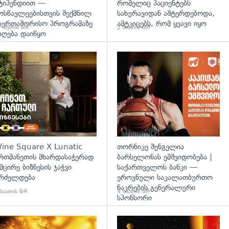
ტიპენდიით —
რომელიც პაციენტებს
ოსწავლეებისთვის შექმნილ
სახურავიდან აშტერდებოდა,
აერთაშორისო პროგრამაზე
ამტკიცებს, რომ ყვავი იყო
 წუთის წინ
2 საათის წინ
იღება დაიწყო
ine Square X Lunatic
თორნიკე შენგელია
რთმანეთის მხარდასაჭერად
ბარსელონას ემშვიდობება |
 მცირე ბიზნესის ჯაჭვი
საქართველოს ბანკი —
რძელდება
ეროვნული საკალათბურთო
ნაკრების გენერალური
საათის წინ
4 საათის წინ
სპონსორი
გადახედვა