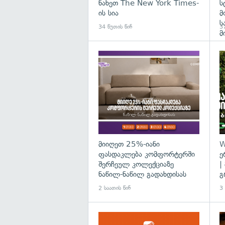
ნახეთ The New York Times-
ს
ის სია
მ
ს
34 წუთის წინ
37
მ
მიიღეთ 25%-იანი
W
ფასდაკლება კომფორტერში
ე
შერჩეულ კოლექციაზე
|
ნაწილ-ნაწილ გადახდისას
გ
2 საათის წინ
3 