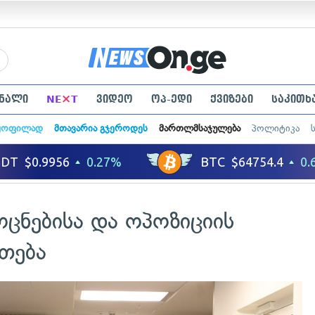
×
ნალი
NE
T
ვიდეო
ოპ-ედი
ქვიზები
საკითხ
ყოფილად
მთავარია გჯეროდეს
მართლმსაჯულება
პოლიტიკა
ცნებისა და ოპოზიციის
თება