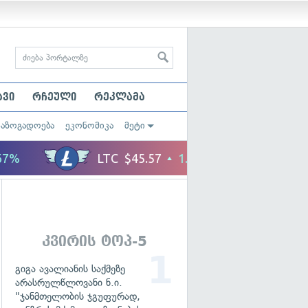
ავი
რჩეული
რეკლამა
საზოგადოება
ეკონომიკა
მეტი
კვირის ტოპ-5
გიგა ავალიანის საქმეზე
არასრულწლოვანი ნ.ი.
"ჯანმთელობის ჯგუფურად,