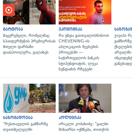
გართობა
ეკონომიკა
საზოგა
მაყურებელი, რომელმაც
რა უნდა გაითვალისწინოთ
ჯივიპი 
სპაიდერმენის პრემიერისას
CHEVENING-ის
გამზირზე
მთელი დარბაზი
აპლიკაციის შევსების
ქსელები
დაასპოილერა, გალახეს
პროცესში —
არეალში
საქართველოს ბანკის
ინციდენტ
სტიპენდიატის, ლუკა
განცხადე
ხუნდაძის რჩევები
საზოგადოება
პოლიტიკა
"რუსთაველის გამზირზე
ირაკლი კობახიძე: "ყალბი
თვითმცლელში
შინაარსი იქმნება, თითქოს