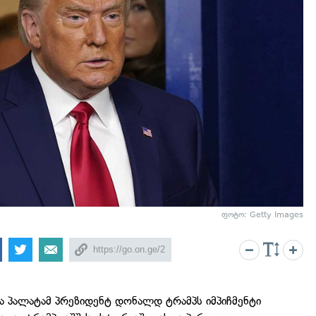
ფოტო: Getty Images
ა პალატამ პრეზიდენტ დონალდ ტრამპს იმპიჩმენტი