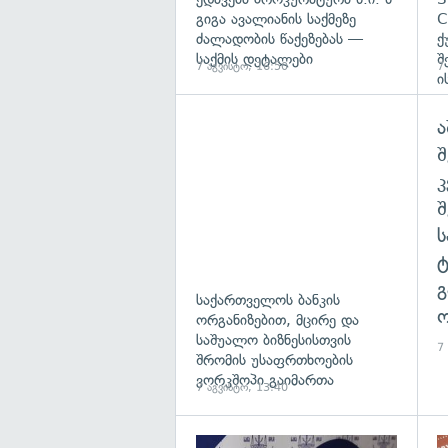
გიგა ავალიანის საქმეზე
C
ძალადობის წაქეზებას —
ქ
საქმის დეტალები
შ
7 აგვისტო, 16:50
7
ი
ა
შ
გ
საქართველოს ბანკის
ო
ორგანიზებით, მცირე და
საშუალო ბიზნესისთვის
7
შრომის უსაფრთხოების
ვორკშოპი გაიმართა
7 აგვისტო, 13:40