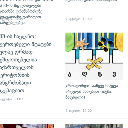
ard-ის მფლობელები
უთაისში ტრანსპორტზე
ეღავათიანი ტარიფით
 აგვისტო, 14:49
7 აგვისტო, 13:40
სარგებლებენ
შშ-ის საელჩო:
ეერთებული შტატები
კვლავ ღრმად
შეშფოთებულია
საქართველოს
ტერიტორიის
ანგრძობადი
კროსვორდი: ააწყვე სიტყვა
კუპაციით
არეული ასოებით (თემა:
ზაფხული)
 აგვისტო, 13:07
7 აგვისტო, 12:00