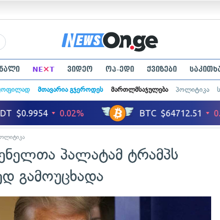
×
ნალი
NE
T
ვიდეო
ოპ-ედი
ქვიზები
საკითხ
ყოფილად
მთავარია გჯეროდეს
მართლმსაჯულება
პოლიტიკა
პოლიტიკა
გენელთა პალატამ ტრამპს
ედ გამოუცხადა