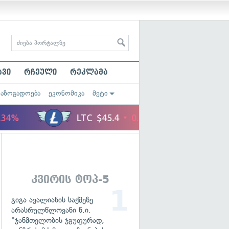
ავი
რჩეული
რეკლამა
საზოგადოება
ეკონომიკა
მეტი
კვირის ტოპ-5
გიგა ავალიანის საქმეზე
არასრულწლოვანი ნ.ი.
"ჯანმთელობის ჯგუფურად,