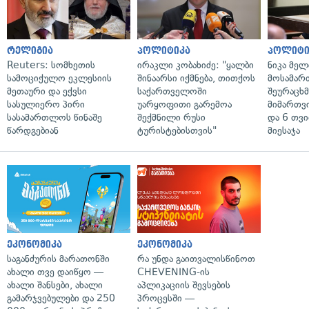
რელიგია
პოლიტიკა
პოლიტი
Reuters: სომხეთის
ირაკლი კობახიძე: "ყალბი
ნიკა მელ
სამოციქულო ეკლესიის
შინაარსი იქმნება, თითქოს
მოსამარ
მეთაური და ექვსი
საქართველოში
შეურაცხ
სასულიერო პირი
უარყოფითი გარემოა
მიმართვ
სასამართლოს წინაშე
შექმნილი რუსი
და 6 თვ
წარდგებიან
ტურისტებისთვის"
მიესაჯა
ეკონომიკა
ეკონომიკა
საგანძურის მარათონში
რა უნდა გაითვალისწინოთ
ახალი თვე დაიწყო —
CHEVENING-ის
ახალი შანსები, ახალი
აპლიკაციის შევსების
გამარჯვებულები და 250
პროცესში —