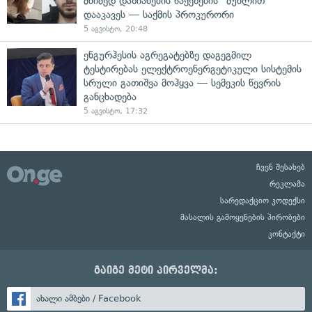
მძიმედ დაზიანების წაქეზების" მუხლით
დააკავეს — საქმის პროკურორი
5 აგვისტო, 20:48
ენგურჰესის აგრეგატებზე დაგეგმილ
ტესტირებას ელექტროენერგეტიკული სისტემის
სრული გათიშვა მოჰყვა — სემეკის წევრის
განცხადება
5 აგვისტო, 17:32
ჩვენ შესახებ
რეკლამა
სარედაქციო კოდექსი
მასალის გამოყენების პირობები
კონტაქტი
გაიგე მეტი პირველმა:
ახალი ამბები / Facebook