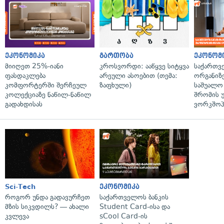
ეკონომიკა
გართობა
ეკონომ
მიიღეთ 25%-იანი
კროსვორდი: ააწყვე სიტყვა
საქართვ
ფასდაკლება
არეული ასოებით (თემა:
ორგანიზე
კომფორტერში შერჩეულ
ზაფხული)
საშუალო 
კოლექციაზე ნაწილ-ნაწილ
შრომის 
გადახდისას
ვორკშოპ
Sci-Tech
ეკონომიკა
როგორ უნდა გადავურჩეთ
საქართველოს ბანკის
მზის სიკვდილს? — ახალი
Student Card-ისა და
კვლევა
sCool Card-ის