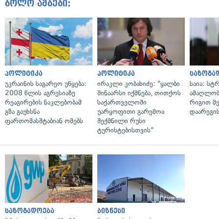
ბოლო ამბები:
პოლიტიკა
პოლიტიკა
საზოგა
უკრაინის საგარეო უწყება:
ირაკლი კობახიძე: "ყალბი
საია: სტ
2008 წლის აგრესიაზე
შინაარსი იქმნება, თითქოს
ამაღლობ
რეაგირების ნაკლებობამ
საქართველოში
რიგით მ
გზა გაუხსნა
უარყოფითი გარემოა
დაარეგი
ფართომასშტაბიან ომებს
შექმნილი რუსი
ტურისტებისთვის"
საზოგადოება
ბიზნესი