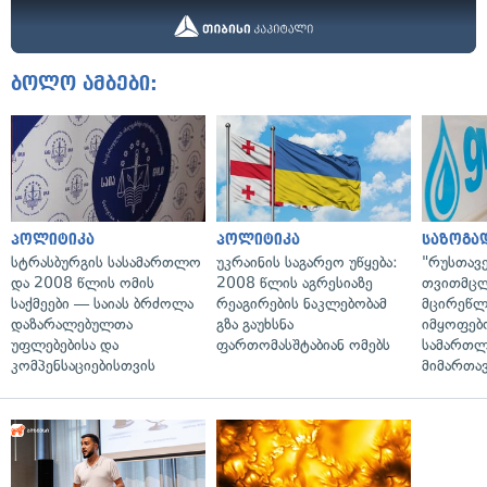
ბოლო ამბები:
პოლიტიკა
პოლიტიკა
საზოგა
სტრასბურგის სასამართლო
უკრაინის საგარეო უწყება:
"რუსთავ
და 2008 წლის ომის
2008 წლის აგრესიაზე
თვითმც
საქმეები — საიას ბრძოლა
რეაგირების ნაკლებობამ
მცირეწლ
დაზარალებულთა
გზა გაუხსნა
იმყოფებ
უფლებებისა და
ფართომასშტაბიან ომებს
სამართლ
კომპენსაციებისთვის
მიმართა