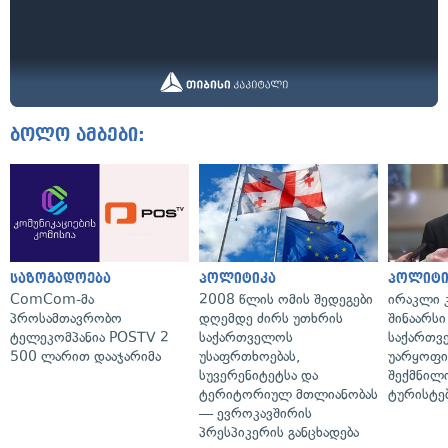
ბოლო ამბები:
საზოგადოება
პოლიტიკა
პოლიტი
ComCom-მა
2008 წლის ომის შედეგები
ირაკლი კ
პროსამთავრობო
დღემდე ძირს უთხრის
შინაარსი
ტელეკომპანია POSTV 2
საქართველოს
საქართვ
500 ლარით დააჯარიმა
უსაფრთხოებას,
უარყოფი
სუვერენიტეტსა და
შექმნილ
ტერიტორიულ მთლიანობას
ტურისტე
— ევროკავშირის
პრესპიკერის განცხადება