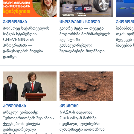
ეკონომიკა
ცხოვრების სტილი
ეკონომ
მოიპოვე საქართველოს
გაიარე მეტი — თეგეტა
ბაზისბან
ბანკის სტიპენდია
მოტორსმა მომხმარებელს
თვის ფი
CHEVENING-ის
აგვისტოში
შედეგები
პროგრამაში —
განსაკუთრებული
ბანკების
განაცხადების მიღება
შეთავაზებები მოუმზადა
დაიწყო
პოლიტიკა
კოსმოსი
ირაკლი კობახიძე:
NASA-ს მავალმა
"ურთიერთობებს შუა აზიის
Curiosity-მ მარსზე
ქვეყნებთან ენიჭება
იდუმალი, ფიჭისებრი
განსაკუთრებული
ლანდშაფტი აღმოაჩინა