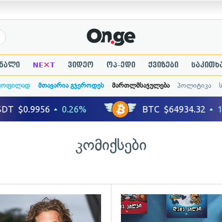
×
ნალი
NE
T
ვიდეო
ოპ-ედი
ქვიზები
საკითხ
ყოფილად
მთავარია გჯეროდეს
მართლმსაჯულება
პოლიტიკა
კომიქსები
ადახედვა
გადახედვა