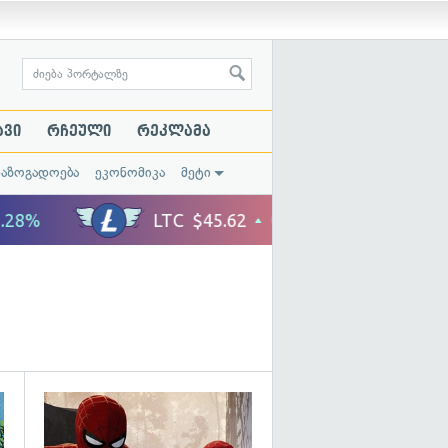
ავი
რჩეული
რეკლამა
საზოგადოება
ეკონომიკა
მეტი