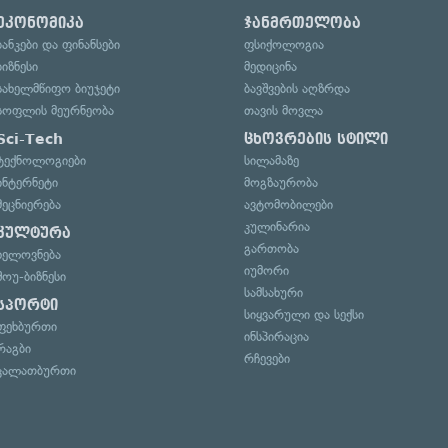
ეკონომიკა
ჯანმრთელობა
ბანკები და ფინანსები
ფსიქოლოგია
ბიზნესი
მედიცინა
სახელმწიფო ბიუჯეტი
ბავშვების აღზრდა
სოფლის მეურნეობა
თავის მოვლა
Sci-Tech
ცხოვრების სტილი
ტექნოლოგიები
სილამაზე
ინტერნეტი
მოგზაურობა
მეცნიერება
ავტომობილები
კულინარია
კულტურა
გართობა
ხელოვნება
იუმორი
შოუ-ბიზნესი
სამსახური
სპორტი
სიყვარული და სექსი
ფეხბურთი
ინსპირაცია
რაგბი
რჩევები
კალათბურთი