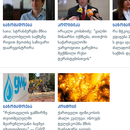
საზოგადოება
პოლიტიკა
საზოგა
საია: სტრასბურგმა მზია
ირაკლი კობახიძე: "ყალბი
რა მტკი
ამაღლობელის საქმეზე
შინაარსი იქმნება, თითქოს
ედავება 
რიგით მეოთხე საჩივარი
საქართველოში
ს გიგა ა
დაარეგისტრირა
უარყოფითი გარემოა
ძალადობი
შექმნილი რუსი
საქმის დ
ტურისტებისთვის"
საზოგადოება
კოსმოსი
"რუსთაველის გამზირზე
ქართველი ფიზიკოსის
თვითმცლელში
ახალი კვლევა: ინოუეს
მცირეწლოვანი ბავშვი
ტელესკოპმა მზის
იმყოფებოდა" — GWP
მაგნიტური ველის